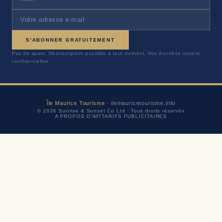
S'ABONNER GRATUITEMENT
Pas de spam. Désinscription possible à tout moment. Vos données restent
confidentielles.
Île Maurice Tourisme
· ilemauricetourisme.info
© 2026 Sunrise & Sunset Co Ltd · Tous droits réservés
A PROPOS D'IMT
TARIFS PUBLICITAIRES