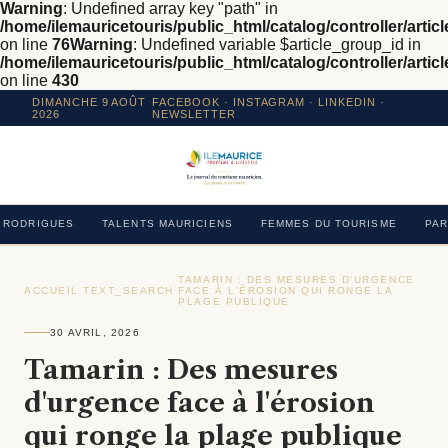
Warning
: Undefined array key "path" in
/home/ilemauricetouris/public_html/catalog/controller/articl
on line
76
Warning
: Undefined variable $article_group_id in
/home/ilemauricetouris/public_html/catalog/controller/articl
on line
430
DIMANCHE 9 AOÛT
FACEBOOK
·
INSTAGRAM
· LINKEDIN ·
2026
NEWSLETTER
RODRIGUES
TALENTS MAURICIENS
FEMMES DU TOURISME
PAR
TAMARIN : DES MESURES D'URGENCE
ACCUEIL
›
TEXT_SEARCH
›
FACE À L'ÉROSION QUI RONGE LA
›
PLAGE PUBLIQUE
30 AVRIL, 2026
Tamarin : Des mesures
d'urgence face à l'érosion
qui ronge la plage publique