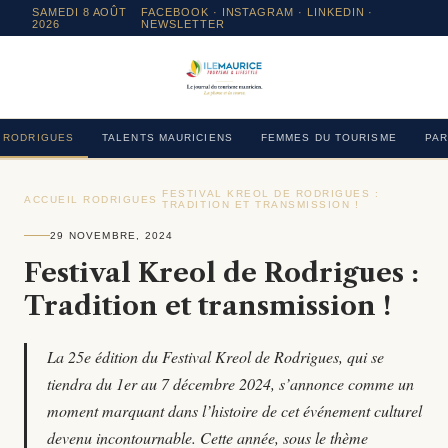
SAMEDI 8 AOÛT
FACEBOOK
·
INSTAGRAM
· LINKEDIN ·
2026
NEWSLETTER
RODRIGUES
TALENTS MAURICIENS
FEMMES DU TOURISME
PAR
FESTIVAL KREOL DE RODRIGUES :
ACCUEIL
›
RODRIGUES
›
›
TRADITION ET TRANSMISSION !
29 NOVEMBRE, 2024
Festival Kreol de Rodrigues :
Tradition et transmission !
La 25e édition du Festival Kreol de Rodrigues, qui se
tiendra du 1er au 7 décembre 2024, s’annonce comme un
moment marquant dans l’histoire de cet événement culturel
devenu incontournable. Cette année, sous le thème