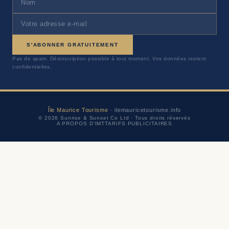
S'ABONNER GRATUITEMENT
Pas de spam. Désinscription possible à tout moment. Vos données restent
confidentielles.
Île Maurice Tourisme
· ilemauricetourisme.info
© 2026 Sunrise & Sunset Co Ltd · Tous droits réservés
A PROPOS D'IMT
TARIFS PUBLICITAIRES