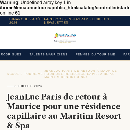
Warning
: Undefined array key 1 in
/home/ilemauricetouris/public_html/catalog/controller/star
on line
61
DIMANCHE 9 AOÛT
FACEBOOK
·
INSTAGRAM
· LINKEDIN ·
2026
NEWSLETTER
RODRIGUES
TALENTS MAURICIENS
FEMMES DU TOURISME
PAR
JEANLUC PARIS DE RETOUR À MAURICE
ACCUEIL
›
TOURISME
›
POUR UNE RÉSIDENCE CAPILLAIRE AU
›
MARITIM RESORT & SPA
6 JUILLET, 2026
JeanLuc Paris de retour à
Maurice pour une résidence
capillaire au Maritim Resort
& Spa