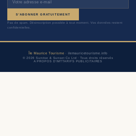
S'ABONNER GRATUITEMENT
Pas de spam. Désinscription possible à tout moment. Vos données restent
confidentielles.
Île Maurice Tourisme
· ilemauricetourisme.info
© 2026 Sunrise & Sunset Co Ltd · Tous droits réservés
A PROPOS D'IMT
TARIFS PUBLICITAIRES