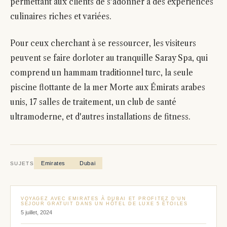
permettant aux clients de s'adonner à des expériences
culinaires riches et variées.
Pour ceux cherchant à se ressourcer, les visiteurs
peuvent se faire dorloter au tranquille Saray Spa, qui
comprend un hammam traditionnel turc, la seule
piscine flottante de la mer Morte aux Émirats arabes
unis, 17 salles de traitement, un club de santé
ultramoderne, et d'autres installations de fitness.
Emirates
Dubai
SUJETS
VOYAGEZ AVEC EMIRATES À DUBAI ET PROFITEZ D'UN
SÉJOUR GRATUIT DANS UN HÔTEL DE LUXE 5 ÉTOILES
5 juillet, 2024