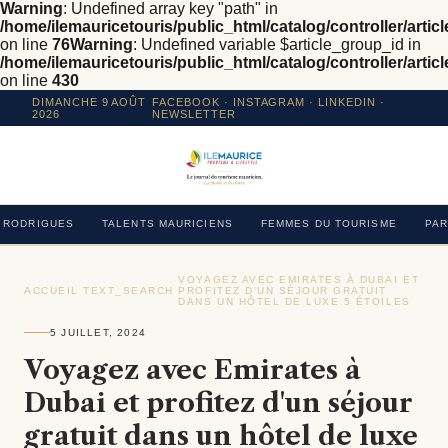
Warning
: Undefined array key "path" in
/home/ilemauricetouris/public_html/catalog/controller/articl
on line
76
Warning
: Undefined variable $article_group_id in
/home/ilemauricetouris/public_html/catalog/controller/articl
on line
430
DIMANCHE 9 AOÛT
FACEBOOK
·
INSTAGRAM
· LINKEDIN ·
2026
NEWSLETTER
RODRIGUES
TALENTS MAURICIENS
FEMMES DU TOURISME
PAR
VOYAGEZ AVEC EMIRATES À DUBAI ET
ACCUEIL
›
TEXT_SEARCH
›
PROFITEZ D'UN SÉJOUR GRATUIT
›
DANS UN HÔTEL DE LUXE 5 ÉTOILES
5 JUILLET, 2024
Voyagez avec Emirates à
Dubai et profitez d'un séjour
gratuit dans un hôtel de luxe