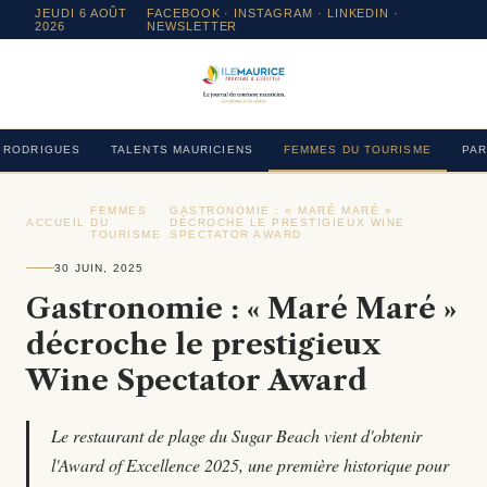
JEUDI 6 AOÛT
FACEBOOK
·
INSTAGRAM
· LINKEDIN ·
2026
NEWSLETTER
RODRIGUES
TALENTS MAURICIENS
FEMMES DU TOURISME
PAR
FEMMES
GASTRONOMIE : « MARÉ MARÉ »
ACCUEIL
›
DU
›
DÉCROCHE LE PRESTIGIEUX WINE
›
TOURISME
SPECTATOR AWARD
30 JUIN, 2025
Gastronomie : « Maré Maré »
décroche le prestigieux
Wine Spectator Award
Le restaurant de plage du Sugar Beach vient d'obtenir
l'Award of Excellence 2025, une première historique pour