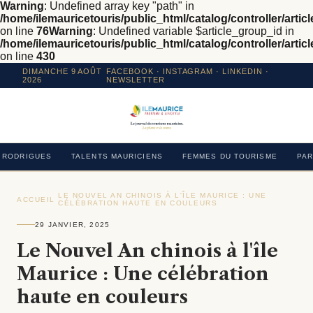
Warning
: Undefined array key "path" in
/home/ilemauricetouris/public_html/catalog/controller/articl
on line
76
Warning
: Undefined variable $article_group_id in
/home/ilemauricetouris/public_html/catalog/controller/articl
on line
430
DIMANCHE 9 AOÛT
FACEBOOK
·
INSTAGRAM
· LINKEDIN ·
2026
NEWSLETTER
RODRIGUES
TALENTS MAURICIENS
FEMMES DU TOURISME
PAR
LE NOUVEL AN CHINOIS À L'ÎLE MAURICE : UNE
ACCUEIL
›
›
CÉLÉBRATION HAUTE EN COULEURS
29 JANVIER, 2025
Le Nouvel An chinois à l'île
Maurice : Une célébration
haute en couleurs