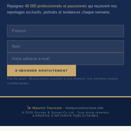
Rejoignez
48 000 professionnels et passionnés
qui reçoivent nos
reportages exclusifs, portraits et tendances chaque semaine.
S'ABONNER GRATUITEMENT
Pas de spam. Désinscription possible à tout moment. Vos données restent
confidentielles.
Île Maurice Tourisme
· ilemauricetourisme.info
© 2026 Sunrise & Sunset Co Ltd · Tous droits réservés
A PROPOS D'IMT
TARIFS PUBLICITAIRES