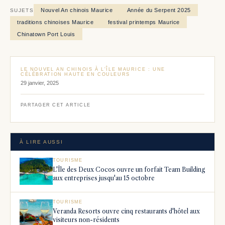
Nouvel An chinois Maurice
Année du Serpent 2025
SUJETS
traditions chinoises Maurice
festival printemps Maurice
Chinatown Port Louis
LE NOUVEL AN CHINOIS À L'ÎLE MAURICE : UNE
CÉLÉBRATION HAUTE EN COULEURS
29 janvier, 2025
PARTAGER CET ARTICLE
À LIRE AUSSI
TOURISME
L'Île des Deux Cocos ouvre un forfait Team Building
aux entreprises jusqu'au 15 octobre
TOURISME
Veranda Resorts ouvre cinq restaurants d'hôtel aux
visiteurs non-résidents