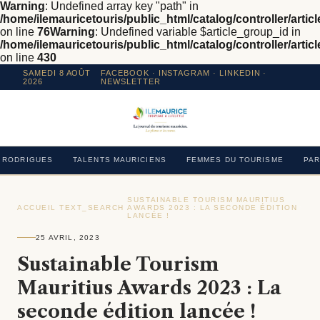
Warning
: Undefined array key "path" in
/home/ilemauricetouris/public_html/catalog/controller/articl
on line
76
Warning
: Undefined variable $article_group_id in
/home/ilemauricetouris/public_html/catalog/controller/articl
on line
430
SAMEDI 8 AOÛT
FACEBOOK
·
INSTAGRAM
· LINKEDIN ·
2026
NEWSLETTER
RODRIGUES
TALENTS MAURICIENS
FEMMES DU TOURISME
PAR
SUSTAINABLE TOURISM MAURITIUS
ACCUEIL
›
TEXT_SEARCH
›
AWARDS 2023 : LA SECONDE ÉDITION
›
LANCÉE !
25 AVRIL, 2023
Sustainable Tourism
Mauritius Awards 2023 : La
seconde édition lancée !