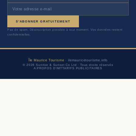
S'ABONNER GRATUITEMENT
Pas de spam. Désinscription possible à tout moment. Vos données restent
confidentielles.
Île Maurice Tourisme
· ilemauricetourisme.info
© 2026 Sunrise & Sunset Co Ltd · Tous droits réservés
A PROPOS D'IMT
TARIFS PUBLICITAIRES