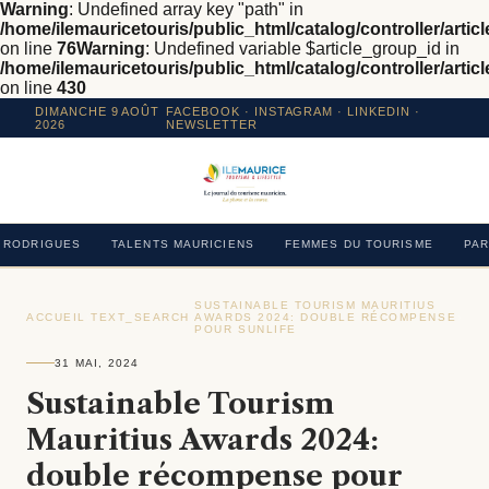
Warning
: Undefined array key "path" in
/home/ilemauricetouris/public_html/catalog/controller/articl
on line
76
Warning
: Undefined variable $article_group_id in
/home/ilemauricetouris/public_html/catalog/controller/articl
on line
430
DIMANCHE 9 AOÛT
FACEBOOK
·
INSTAGRAM
· LINKEDIN ·
2026
NEWSLETTER
RODRIGUES
TALENTS MAURICIENS
FEMMES DU TOURISME
PAR
SUSTAINABLE TOURISM MAURITIUS
ACCUEIL
›
TEXT_SEARCH
›
AWARDS 2024: DOUBLE RÉCOMPENSE
›
POUR SUNLIFE
31 MAI, 2024
Sustainable Tourism
Mauritius Awards 2024:
double récompense pour