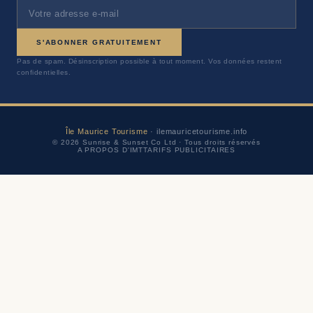
S'ABONNER GRATUITEMENT
Pas de spam. Désinscription possible à tout moment. Vos données restent
confidentielles.
Île Maurice Tourisme
· ilemauricetourisme.info
© 2026 Sunrise & Sunset Co Ltd · Tous droits réservés
A PROPOS D'IMT
TARIFS PUBLICITAIRES