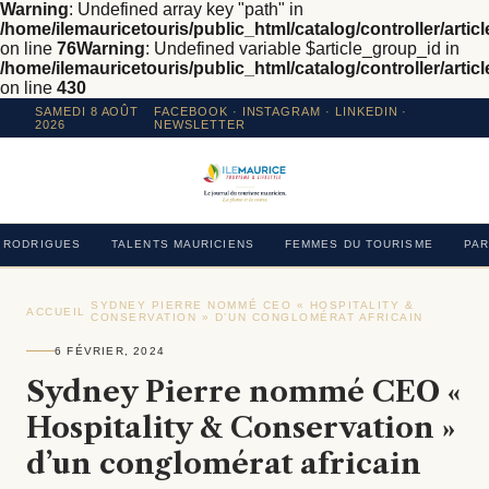
Warning
: Undefined array key "path" in
/home/ilemauricetouris/public_html/catalog/controller/articl
on line
76
Warning
: Undefined variable $article_group_id in
/home/ilemauricetouris/public_html/catalog/controller/articl
on line
430
SAMEDI 8 AOÛT
FACEBOOK
·
INSTAGRAM
· LINKEDIN ·
2026
NEWSLETTER
RODRIGUES
TALENTS MAURICIENS
FEMMES DU TOURISME
PAR
SYDNEY PIERRE NOMMÉ CEO « HOSPITALITY &
ACCUEIL
›
›
CONSERVATION » D’UN CONGLOMÉRAT AFRICAIN
6 FÉVRIER, 2024
Sydney Pierre nommé CEO «
Hospitality & Conservation »
d’un conglomérat africain