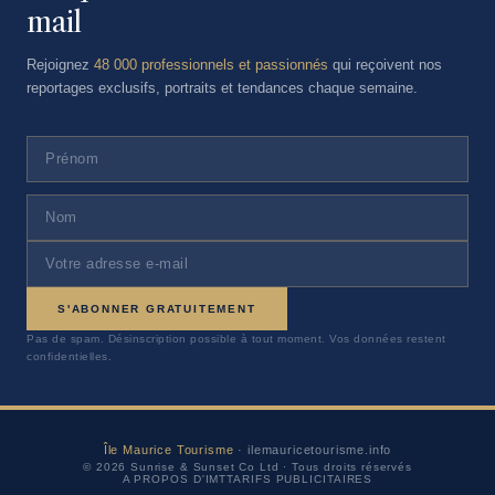
mail
Rejoignez
48 000 professionnels et passionnés
qui reçoivent nos
reportages exclusifs, portraits et tendances chaque semaine.
S'ABONNER GRATUITEMENT
Pas de spam. Désinscription possible à tout moment. Vos données restent
confidentielles.
Île Maurice Tourisme
· ilemauricetourisme.info
© 2026 Sunrise & Sunset Co Ltd · Tous droits réservés
A PROPOS D'IMT
TARIFS PUBLICITAIRES