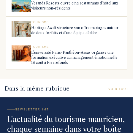
Veranda Resorts ouvre cinq restaurants d'hôtel aux
visiteurs non-résidents
TOURISME
Heritage Awali structure son offre mariages autour
de deux forfaits et d'une équipe dédiée
TOURISME
L’université Paris-Panthéon-Assas organise une
formation exécutive au management émotionnel le
18 août à Pierrefonds
Dans la même rubrique
VOIR TOUT
NEWSLETTER IMT
L'actualité du tourisme mauricien,
chaque semaine dans votre boîte