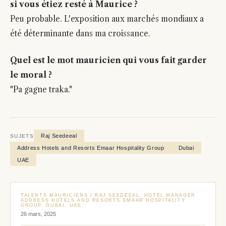
si vous étiez resté à Maurice ?
Peu probable. L'exposition aux marchés mondiaux a
été déterminante dans ma croissance.
Quel est le mot mauricien qui vous fait garder
le moral ?
"Pa gagne traka."
Raj Seedeeal
SUJETS
Address Hotels and Resorts Emaar Hospitality Group
Dubai
UAE
TALENTS MAURICIENS / RAJ SEEDEEAL, HOTEL MANAGER
ADDRESS HOTELS AND RESORTS EMAAR HOSPITALITY
GROUP, DUBAI, UAE
26 mars, 2025