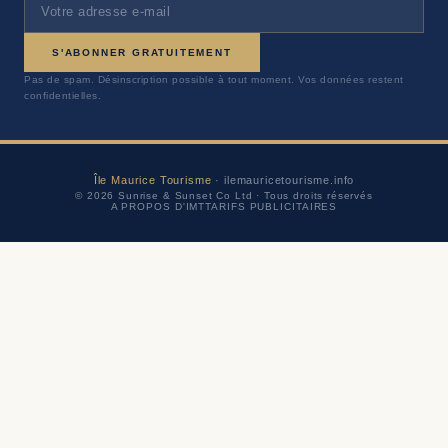
S'ABONNER GRATUITEMENT
Pas de spam. Désinscription possible à tout moment. Vos données restent
confidentielles.
Île Maurice Tourisme
· ilemauricetourisme.info
© 2026 Sunrise & Sunset Co Ltd · Tous droits réservés
A PROPOS D'IMT
TARIFS PUBLICITAIRES