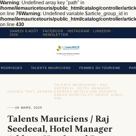
Warning
: Undefined array key "path" in
/home/ilemauricetouris/public_html/catalog/controller/articl
on line
76
Warning
: Undefined variable $article_group_id in
/home/ilemauricetouris/public_html/catalog/controller/articl
on line
430
SAMEDI 8 AOÛT
FACEBOOK
·
INSTAGRAM
· LINKEDIN ·
2026
NEWSLETTER
RODRIGUES
TALENTS MAURICIENS
FEMMES DU TOURISME
PAR
TALENTS MAURICIENS / RAJ
SEEDEEAL, HOTEL MANAGER
ACCUEIL
›
TEXT_SEARCH
›
ADDRESS HOTELS AND RESORTS
›
EMAAR HOSPITALITY GROUP, DUBAI,
UAE
26 MARS, 2025
Talents Mauriciens / Raj
Seedeeal, Hotel Manager