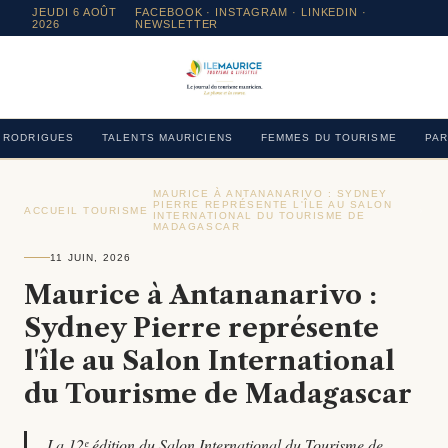
JEUDI 6 AOÛT
FACEBOOK
·
INSTAGRAM
· LINKEDIN ·
2026
NEWSLETTER
RODRIGUES
TALENTS MAURICIENS
FEMMES DU TOURISME
PAR
MAURICE À ANTANANARIVO : SYDNEY
PIERRE REPRÉSENTE L'ÎLE AU SALON
ACCUEIL
›
TOURISME
›
›
INTERNATIONAL DU TOURISME DE
MADAGASCAR
11 JUIN, 2026
Maurice à Antananarivo :
Sydney Pierre représente
l'île au Salon International
du Tourisme de Madagascar
La 12ᵉ édition du Salon International du Tourisme de