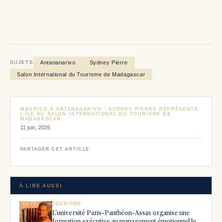
Antananarivo
Sydney Pierre
SUJETS
Salon International du Tourisme de Madagascar
MAURICE À ANTANANARIVO : SYDNEY PIERRE REPRÉSENTE
L'ÎLE AU SALON INTERNATIONAL DU TOURISME DE
MADAGASCAR
11 juin, 2026
PARTAGER CET ARTICLE
À LIRE AUSSI
TOURISME
L’université Paris-Panthéon-Assas organise une
formation exécutive au management émotionnel le