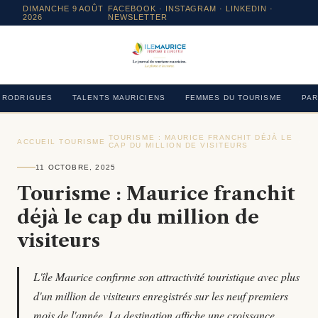
DIMANCHE 9 AOÛT
FACEBOOK
·
INSTAGRAM
· LINKEDIN ·
2026
NEWSLETTER
RODRIGUES
TALENTS MAURICIENS
FEMMES DU TOURISME
PAR
TOURISME : MAURICE FRANCHIT DÉJÀ LE
ACCUEIL
›
TOURISME
›
›
CAP DU MILLION DE VISITEURS
11 OCTOBRE, 2025
Tourisme : Maurice franchit
déjà le cap du million de
visiteurs
L'île Maurice confirme son attractivité touristique avec plus
d'un million de visiteurs enregistrés sur les neuf premiers
mois de l'année. La destination affiche une croissance