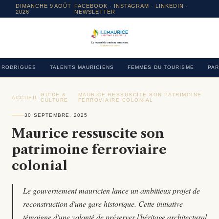
DIMANCHE 9 AOÛT
FACEBOOK
·
INSTAGRAM
· LINKEDIN ·
2026
NEWSLETTER
RODRIGUES
TALENTS MAURICIENS
FEMMES DU TOURISME
PAR
GUIDE &
MAURICE RESSUSCITE SON PATRIMOINE
ACCUEIL
›
›
›
CULTURE
FERROVIAIRE COLONIAL
30 SEPTEMBRE, 2025
Maurice ressuscite son
patrimoine ferroviaire
colonial
Le gouvernement mauricien lance un ambitieux projet de
reconstruction d'une gare historique. Cette initiative
témoigne d'une volonté de préserver l'héritage architectural