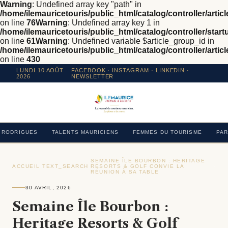
Warning
: Undefined array key "path" in
/home/ilemauricetouris/public_html/catalog/controller/articl
on line
76
Warning
: Undefined array key 1 in
/home/ilemauricetouris/public_html/catalog/controller/star
on line
61
Warning
: Undefined variable $article_group_id in
/home/ilemauricetouris/public_html/catalog/controller/articl
on line
430
LUNDI 10 AOÛT
FACEBOOK
·
INSTAGRAM
· LINKEDIN ·
2026
NEWSLETTER
RODRIGUES
TALENTS MAURICIENS
FEMMES DU TOURISME
PAR
SEMAINE ÎLE BOURBON : HERITAGE
ACCUEIL
›
TEXT_SEARCH
›
RESORTS & GOLF CONVIE LA
›
RÉUNION À SA TABLE
30 AVRIL, 2026
Semaine Île Bourbon :
Heritage Resorts & Golf