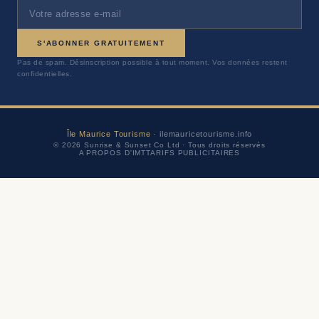
S'ABONNER GRATUITEMENT
Pas de spam. Désinscription possible à tout moment. Vos données restent
confidentielles.
Île Maurice Tourisme
· ilemauricetourisme.info
© 2026 Sunrise & Sunset Co Ltd · Tous droits réservés
A PROPOS D'IMT
TARIFS PUBLICITAIRES