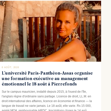
6 AOÛT, 2026
L’université Paris-Panthéon-Assas organise
une formation exécutive au management
émotionnel le 18 août à Pierrefonds
Sur le campus mauricien, installé depuis 2015, à l'ouest de l'île,
l'anglais règne d'ordinaire sans partage. Licence de droit, LL.M. en
droit international des affaires, licence en économie et finance — la
langue de travail ne varie jamais. Le 18 août, elle varie. Rs 15 000,
agréé MQA, remboursable HRDC. Inscriptions closes le 14 aoû..