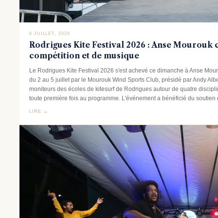
6 JUILLET, 2026
Rodrigues Kite Festival 2026 : Anse Mourouk 
compétition et de musique
Le Rodrigues Kite Festival 2026 s'est achevé ce dimanche à Anse Mouro
du 2 au 5 juillet par le Mourouk Wind Sports Club, présidé par Andy Alber
moniteurs des écoles de kitesurf de Rodrigues autour de quatre discipline
toute première fois au programme. L'événement a bénéficié du soutien d
LIRE →