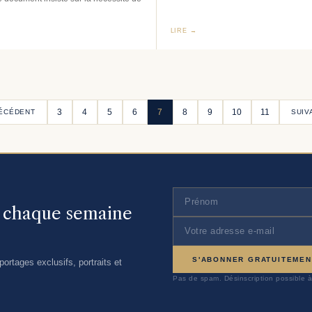
LIRE →
3
4
5
6
7
8
9
10
11
ÉCÉDENT
SUIV
, chaque semaine
S'ABONNER GRATUITEMEN
ortages exclusifs, portraits et
Pas de spam. Désinscription possible à