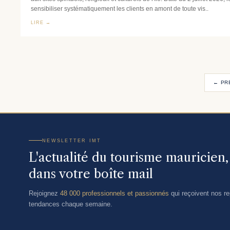
sensibiliser systématiquement les clients en amont de toute vis..
LIRE →
← PR
NEWSLETTER IMT
L'actualité du tourisme mauricien
dans votre boîte mail
Rejoignez
48 000 professionnels et passionnés
qui reçoivent nos rep
tendances chaque semaine.