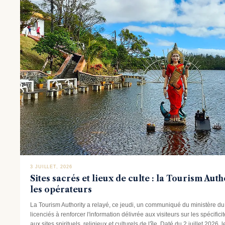
3 JUILLET, 2026
Sites sacrés et lieux de culte : la Tourism Auth
les opérateurs
La Tourism Authority a relayé, ce jeudi, un communiqué du ministère d
licenciés à renforcer l'information délivrée aux visiteurs sur les spécific
aux sites spirituels, religieux et culturels de l'île. Daté du 2 juillet 2026