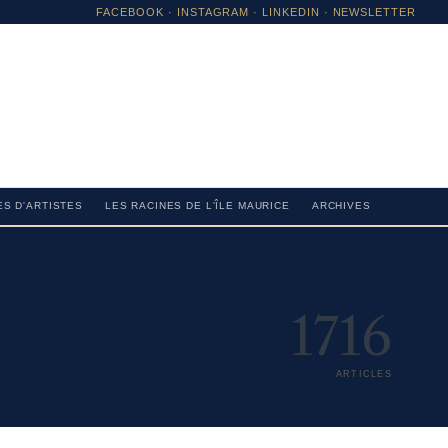
FACEBOOK
·
INSTAGRAM
· LINKEDIN · NEWSLETTER
S D'ARTISTES
LES RACINES DE L'ÎLE MAURICE
ARCHIVES
1716
ARTICLES