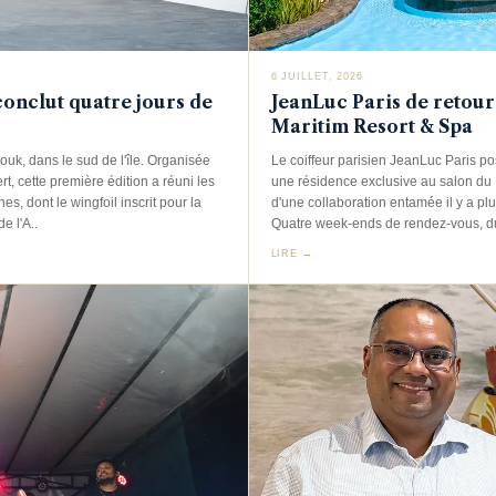
6 JUILLET, 2026
conclut quatre jours de
JeanLuc Paris de retour
Maritim Resort & Spa
uk, dans le sud de l'île. Organisée
Le coiffeur parisien JeanLuc Paris p
t, cette première édition a réuni les
une résidence exclusive au salon du M
s, dont le wingfoil inscrit pour la
d'une collaboration entamée il y a plus
e l'A..
Quatre week-ends de rendez-vous, du
LIRE →