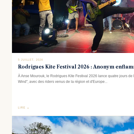
5 JUILLET, 2026
Rodrigues Kite Festival 2026 : Anonym enfl
À Anse Mourouk, le Rodrigues Kite Festival 2026 lance quatre jours de k
Wind", avec des riders venus de la région et d'Europe...
LIRE →