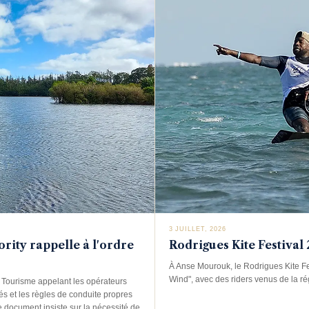
3 JUILLET, 2026
ority rappelle à l'ordre
Rodrigues Kite Festival 
À Anse Mourouk, le Rodrigues Kite Fes
Wind", avec des riders venus de la rég
u Tourisme appelant les opérateurs
ités et les règles de conduite propres
, le document insiste sur la nécessité de