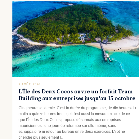
7 AOÛT, 2026
L'Île des Deux Cocos ouvre un forfait Team
Building aux entreprises jusqu'au 15 octobre
Cinq heures et demie. C'est la durée du programme, de dix heures du
matin à quinze heures trente, et c'est aussi la mesure exacte de ce
que l'Île des Deux Cocos propose désormais aux entreprises
mauriciennes : une journée refermée sur elle-même, sans
échappatoire ni retour au bureau entre deux exercices. L'îlot ne
cherche plus seulement l..