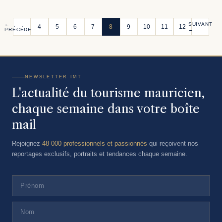
←
SUIVANT
4
5
6
7
8
9
10
11
12
PRÉCÉDENT
→
NEWSLETTER IMT
L'actualité du tourisme mauricien,
chaque semaine dans votre boîte
mail
Rejoignez
48 000 professionnels et passionnés
qui reçoivent nos
reportages exclusifs, portraits et tendances chaque semaine.