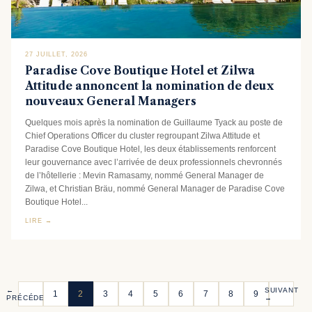
27 JUILLET, 2026
Paradise Cove Boutique Hotel et Zilwa
Attitude annoncent la nomination de deux
nouveaux General Managers
Quelques mois après la nomination de Guillaume Tyack au poste de
Chief Operations Officer du cluster regroupant Zilwa Attitude et
Paradise Cove Boutique Hotel, les deux établissements renforcent
leur gouvernance avec l’arrivée de deux professionnels chevronnés
de l’hôtellerie : Mevin Ramasamy, nommé General Manager de
Zilwa, et Christian Bräu, nommé General Manager de Paradise Cove
Boutique Hotel...
LIRE →
←
SUIVANT
1
2
3
4
5
6
7
8
9
PRÉCÉDENT
→