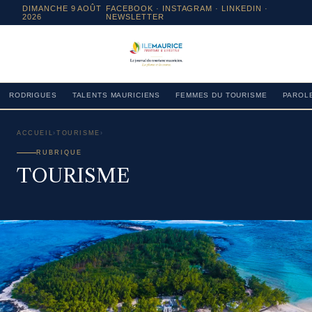
DIMANCHE 9 AOÛT
FACEBOOK
·
INSTAGRAM
· LINKEDIN ·
2026
NEWSLETTER
RODRIGUES
TALENTS MAURICIENS
FEMMES DU TOURISME
PAROLE
ACCUEIL
›
TOURISME
›
RUBRIQUE
TOURISME