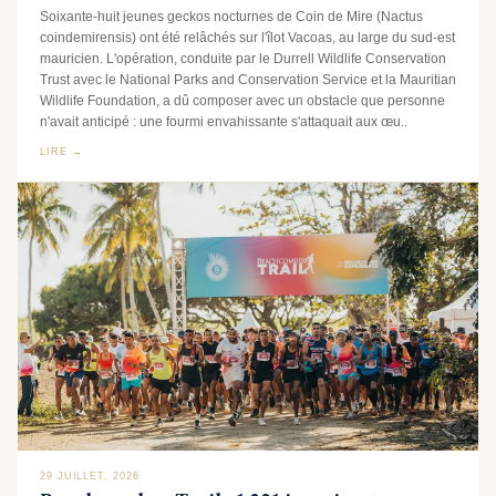
Soixante-huit jeunes geckos nocturnes de Coin de Mire (Nactus
coindemirensis) ont été relâchés sur l'îlot Vacoas, au large du sud-est
mauricien. L'opération, conduite par le Durrell Wildlife Conservation
Trust avec le National Parks and Conservation Service et la Mauritian
Wildlife Foundation, a dû composer avec un obstacle que personne
n'avait anticipé : une fourmi envahissante s'attaquait aux œu..
LIRE →
29 JUILLET, 2026